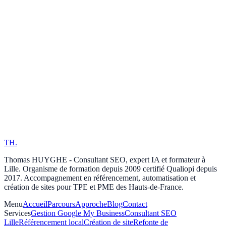
TH
.
Thomas HUYGHE - Consultant SEO, expert IA et formateur à
Lille. Organisme de formation depuis 2009 certifié Qualiopi depuis
2017. Accompagnement en référencement, automatisation et
création de sites pour TPE et PME des Hauts-de-France.
Menu
Accueil
Parcours
Approche
Blog
Contact
Services
Gestion Google My Business
Consultant SEO
Lille
Référencement local
Création de site
Refonte de