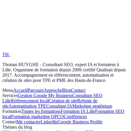
Les 3 erreurs marketing que j'observe
chez les entrepreneurs de La Ruche à
Lille
3 erreurs marketing récurrentes chez les TPE et startups des Hauts-
de-France. Retour terrain de Thomas HUYGHE, expert marketing à
l'incubateur La Ruche à Lille.
TH
.
Lire l'article
Thomas HUYGHE - Consultant SEO, expert IA et formateur à
Lille. Organisme de formation depuis 2009 certifié Qualiopi depuis
2017. Accompagnement en référencement, automatisation et
création de sites pour TPE et PME des Hauts-de-France.
Menu
Accueil
Parcours
Approche
Blog
Contact
Services
Gestion Google My Business
Consultant SEO
Lille
Référencement local
Création de site
Refonte de
site
Automatisation TPE
Consultant IA
Marketing stratégique
Formation
Toutes les formations
Formation IA Lille
Formation SEO
local
Formation marketing OPCO
Conférences
Contact
Me contacter
LinkedIn
Google Business Profile
Thèmes du blog