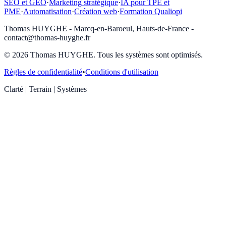
SEO et GEO
·
Marketing stratégique
·
IA pour TPE et
PME
·
Automatisation
·
Création web
·
Formation Qualiopi
Thomas HUYGHE - Marcq-en-Baroeul, Hauts-de-France -
contact@thomas-huyghe.fr
© 2026 Thomas HUYGHE. Tous les systèmes sont optimisés.
Règles de confidentialité
•
Conditions d'utilisation
Clarté | Terrain | Systèmes