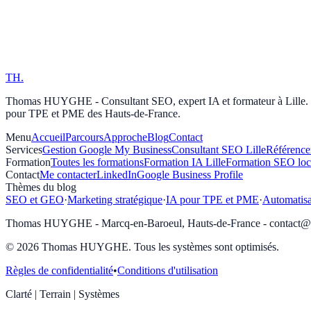
TH
.
Thomas HUYGHE - Consultant SEO, expert IA et formateur à Lille. Or
pour TPE et PME des Hauts-de-France.
Menu
Accueil
Parcours
Approche
Blog
Contact
Services
Gestion Google My Business
Consultant SEO Lille
Référence
Formation
Toutes les formations
Formation IA Lille
Formation SEO loc
Contact
Me contacter
LinkedIn
Google Business Profile
Thèmes du blog
SEO et GEO
·
Marketing stratégique
·
IA pour TPE et PME
·
Automatisa
Thomas HUYGHE - Marcq-en-Baroeul, Hauts-de-France - contact@
© 2026 Thomas HUYGHE. Tous les systèmes sont optimisés.
Règles de confidentialité
•
Conditions d'utilisation
Clarté | Terrain | Systèmes