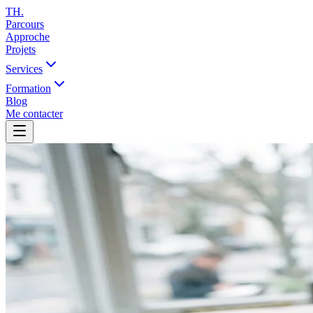
TH
.
Parcours
Approche
Projets
Services
Formation
Blog
Me contacter