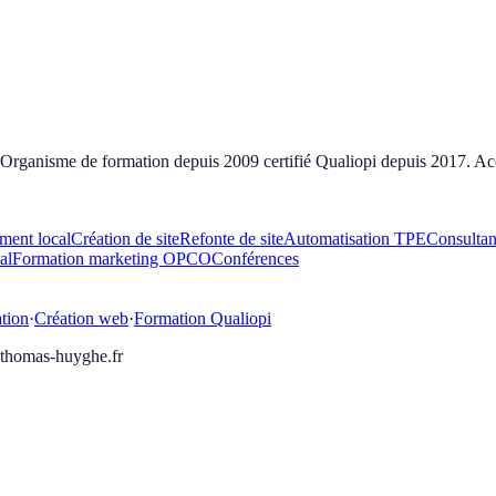
ganisme de formation depuis 2009 certifié Qualiopi depuis 2017. Acc
ment local
Création de site
Refonte de site
Automatisation TPE
Consultan
al
Formation marketing OPCO
Conférences
tion
·
Création web
·
Formation Qualiopi
thomas-huyghe.fr