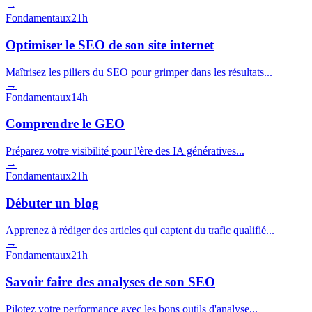
→
Fondamentaux
21h
Optimiser le SEO de son site internet
Maîtrisez les piliers du SEO pour grimper dans les résultats...
→
Fondamentaux
14h
Comprendre le GEO
Préparez votre visibilité pour l'ère des IA génératives...
→
Fondamentaux
21h
Débuter un blog
Apprenez à rédiger des articles qui captent du trafic qualifié...
→
Fondamentaux
21h
Savoir faire des analyses de son SEO
Pilotez votre performance avec les bons outils d'analyse...