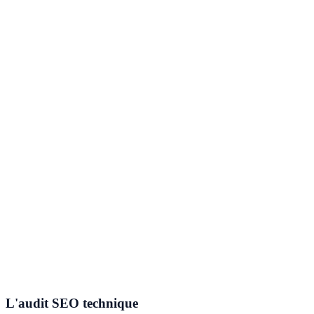
Sur Google, mais aussi sur ChatGPT, Perplexity ou Gemini.
L'audit SEO technique