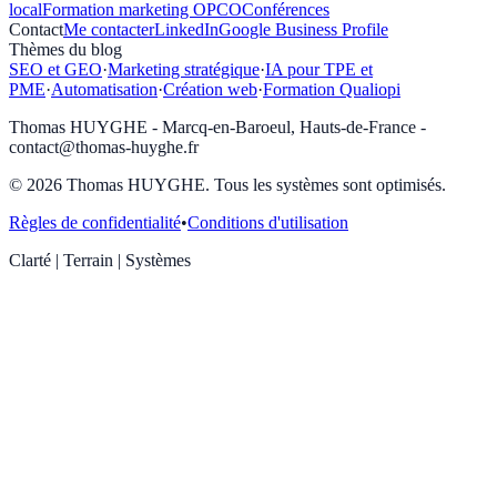
local
Formation marketing OPCO
Conférences
Contact
Me contacter
LinkedIn
Google Business Profile
Thèmes du blog
SEO et GEO
·
Marketing stratégique
·
IA pour TPE et
PME
·
Automatisation
·
Création web
·
Formation Qualiopi
Thomas HUYGHE - Marcq-en-Baroeul, Hauts-de-France -
contact@thomas-huyghe.fr
© 2026 Thomas HUYGHE. Tous les systèmes sont optimisés.
Règles de confidentialité
•
Conditions d'utilisation
Clarté | Terrain | Systèmes