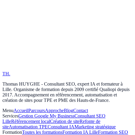
TH
.
Thomas HUYGHE - Consultant SEO, expert IA et formateur à
Lille. Organisme de formation depuis 2009 certifié Qualiopi depuis
2017. Accompagnement en référencement, automatisation et
création de sites pour TPE et PME des Hauts-de-France.
Menu
Accueil
Parcours
Approche
Blog
Contact
Services
Gestion Google My Business
Consultant SEO
Lille
Référencement local
Création de site
Refonte de
site
Automatisation TPE
Consultant IA
Marketing stratégique
Formation
Toutes les formations
Formation IA Lille
Formation SEO