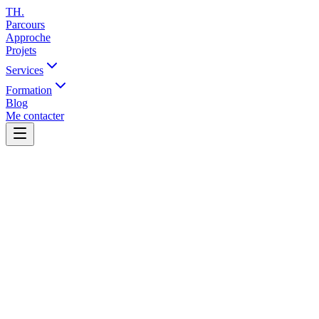
TH
.
Parcours
Approche
Projets
Services
Formation
Blog
Me contacter
Comet simplifie la complexité organisationnelle. Cette formation de 14h
réel, transformant ainsi votre manière de travailler en équipe.